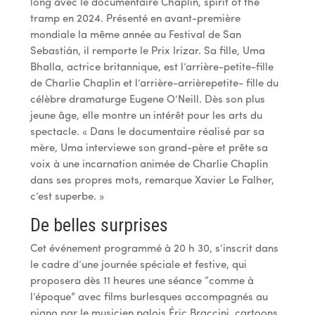
long avec le documentaire Chaplin, spirit of the
tramp en 2024. Présenté en avant-première
mondiale la même année au Festival de San
Sebastián, il remporte le Prix Irizar. Sa fille, Uma
Bhalla, actrice britannique, est l’arrière-petite-fille
de Charlie Chaplin et l’arrière-arrièrepetite- fille du
célèbre dramaturge Eugene O’Neill. Dès son plus
jeune âge, elle montre un intérêt pour les arts du
spectacle. « Dans le documentaire réalisé par sa
mère, Uma interviewe son grand-père et prête sa
voix à une incarnation animée de Charlie Chaplin
dans ses propres mots, remarque Xavier Le Falher,
c’est superbe. »
De belles surprises
Cet événement programmé à 20 h 30, s’inscrit dans
le cadre d’une journée spéciale et festive, qui
proposera dès 11 heures une séance “comme à
l’époque” avec films burlesques accompagnés au
piano par le musicien palois Éric Braccini, cartoons,