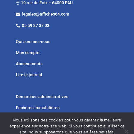
10 rue de Foix – 64000 PAU

legales@affiches64.com

05 59 27 37 03

Qui sommes-nous
Mon compte
Abonnements
Lire le journal
Démarches administratives
Enchères immobilières




Nous utilisons des cookies pour vous garantir la meilleure
expérience sur notre site web. Si vous continuez à utiliser ce
site, nous supposerons que vous en êtes satisfait.