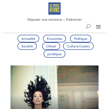
Déposer une annonce
–
S’abonner
Actualité
Économie
Politique
Société
Climat
Culture/Loisirs
Juridique