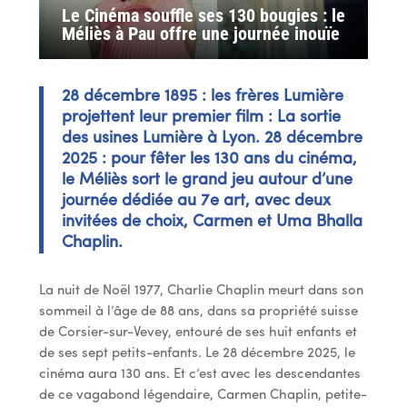
Le Cinéma souffle ses 130 bougies : le
Méliès à Pau offre une journée inouïe
28 décembre 1895 : les frères Lumière
projettent leur premier film : La sortie
des usines Lumière à Lyon. 28 décembre
2025 : pour fêter les 130 ans du cinéma,
le Méliès sort le grand jeu autour d’une
journée dédiée au 7e art, avec deux
invitées de choix, Carmen et Uma Bhalla
Chaplin.
La nuit de Noël 1977, Charlie Chaplin meurt dans son
sommeil à l’âge de 88 ans, dans sa propriété suisse
de Corsier-sur-Vevey, entouré de ses huit enfants et
de ses sept petits-enfants. Le 28 décembre 2025, le
cinéma aura 130 ans. Et c’est avec les descendantes
de ce vagabond légendaire, Carmen Chaplin, petite-