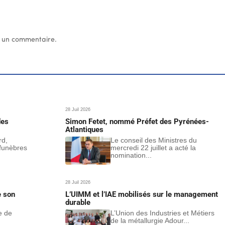
 un commentaire.
28 Juil 2026
des
Simon Fetet, nommé Préfet des Pyrénées-
Atlantiques
rd,
Le conseil des Ministres du
funèbres
mercredi 22 juillet a acté la
nomination...
28 Juil 2026
e son
L’UIMM et l’IAE mobilisés sur le management
durable
e de
L’Union des Industries et Métiers
de la métallurgie Adour...