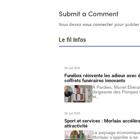
Submit a Comment
Vous devez
vous connecter
pour publier
Le fil Infos
28 Juil 2026
Funébox réinvente les adieux avec 
coffrets funéraires innovants
À Pardies, Muriel Ebera
dirigeante des Pompes 
et...
28 Juil 2026
Sport et services : Morlaàs accélèr
attractivité
Le paysage économiqu
Morlaàs s’apprête à se