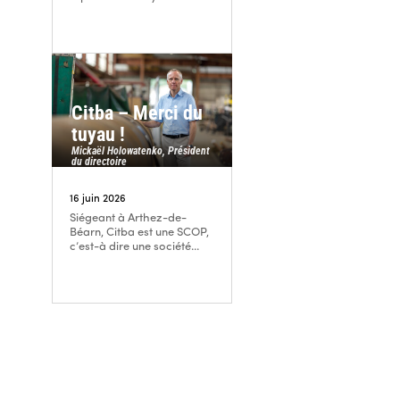
Citba – Merci du
tuyau !
Mickaël Holowatenko, Président
du directoire
16 juin 2026
Siégeant à Arthez-de-
Béarn, Citba est une SCOP,
c’est-à dire une société...