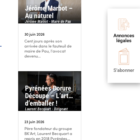
Jérôme Marbot –
Au naturel
Jérôme Marbot - Maire de Pau

30 juin 2026
Annonces
Publier
légales
une annonce
Cent jours après son
arrivée dans le fauteuil de

maire de Pau, l’avocat
devenu...
S’abonner
S’abonner
Pyrénées Dorure
Découpe – L’art…
d’emballer !
Laurent Becquart - Dirigeant
23 juin 2026
Père fondateur du groupe
BK’Art, Laurent Becquart a
repris en 2018 Pyrénées...