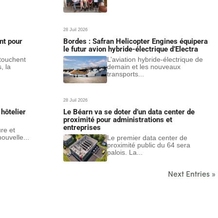
28 Juil 2026
nt pour
Bordes : Safran Helicopter Engines équipera
le futur avion hybride-électrique d’Electra
 touchent
L’aviation hybride-électrique de
, la
demain et les nouveaux
transports...
28 Juil 2026
hôtelier
Le Béarn va se doter d’un data center de
proximité pour administrations et
entreprises
ure et
ouvelle...
Le premier data center de
proximité public du 64 sera
palois. La...
Next Entries »