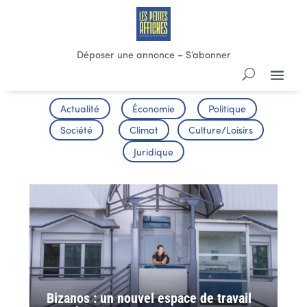
Déposer une annonce
–
S’abonner
Actualité
Économie
Politique
Société
Climat
Culture/Loisirs
Juridique
Bizanos : un nouvel espace de travail