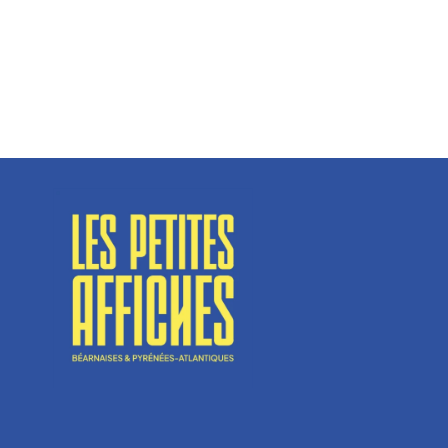
Spécialisé en fermetures de bâtiments, SN Vignalats
n’est pas tout à fait une...