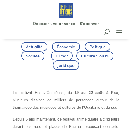
Déposer une annonce
–
S’abonner
Actualité
Économie
Politique
Société
Climat
Culture/Loisirs
Juridique
HESTIV’ÒC
Le festival Hestiv’Òc réunit, du
19 au 22 août à Pau
,
plusieurs dizaines de milliers de personnes autour de la
thématique des musiques et cultures de l’Occitanie et du sud.
Depuis 5 ans maintenant, ce festival anime quatre à cinq jours
durant, les rues et places de Pau en proposant concerts,