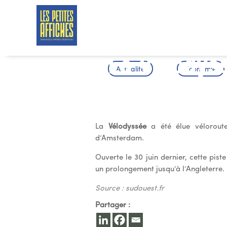
La Vélodyss
Actualité
Économie
l’année
La
Vélodyssée
a été élue véloroute
d’Amsterdam.
Ouverte le 30 juin dernier, cette pis
un prolongement jusqu’à l’Angleterre. 
Source : sudouest.fr
Partager :