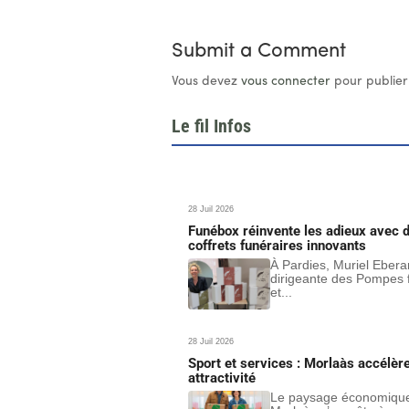
Submit a Comment
Vous devez
vous connecter
pour publier
Le fil Infos
28 Juil 2026
Funébox réinvente les adieux avec 
coffrets funéraires innovants
À Pardies, Muriel Ebera
dirigeante des Pompes 
et...
28 Juil 2026
Sport et services : Morlaàs accélèr
attractivité
Le paysage économiqu