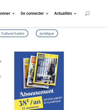
bonner
Se connecter
Actualités
Culture/Loisirs
Juridique
e
c