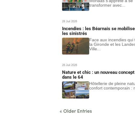
Morlaàs s’apprête à se
transformer avec...
28 Juil 2026
Incendies : les Béarnais se mobilise
les sinistrés
Face aux incendies qui
la Gironde et les Landes
Ville...
28 Juil 2026
Nature et chic : un nouveau concept 
dans le 64
Hôtellerie de pleine nat
confort contemporain : n
« Older Entries