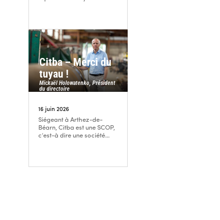
Citba – Merci du
tuyau !
Mickaël Holowatenko, Président
du directoire
16 juin 2026
Siégeant à Arthez-de-
Béarn, Citba est une SCOP,
c’est-à dire une société...