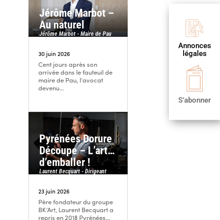
Jérôme Marbot –
Au naturel

Jérôme Marbot - Maire de Pau
Annonces
Publier
légales
une annonce
30 juin 2026
Cent jours après son

arrivée dans le fauteuil de
maire de Pau, l’avocat
S’abonner
devenu...
S’abonner
Pyrénées Dorure
Découpe – L’art…
d’emballer !
Laurent Becquart - Dirigeant
23 juin 2026
Père fondateur du groupe
BK’Art, Laurent Becquart a
repris en 2018 Pyrénées...