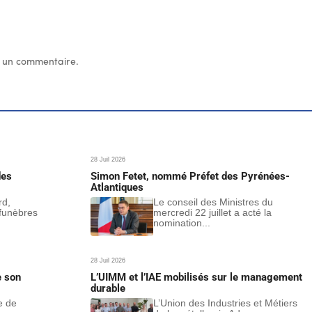
 un commentaire.
28 Juil 2026
des
Simon Fetet, nommé Préfet des Pyrénées-
Atlantiques
rd,
Le conseil des Ministres du
funèbres
mercredi 22 juillet a acté la
nomination...
28 Juil 2026
e son
L’UIMM et l’IAE mobilisés sur le management
durable
e de
L’Union des Industries et Métiers