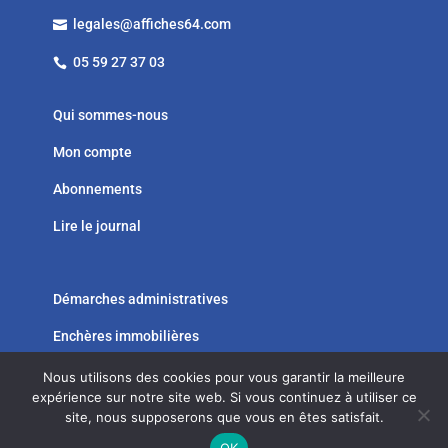
legales@affiches64.com

05 59 27 37 03

Qui sommes-nous
Mon compte
Abonnements
Lire le journal
Démarches administratives
Enchères immobilières




Nous utilisons des cookies pour vous garantir la meilleure
expérience sur notre site web. Si vous continuez à utiliser ce
site, nous supposerons que vous en êtes satisfait.
MENTIONS LÉGALES
–
CGV
–
SITE WEB : AGENCE VALEURS
OK