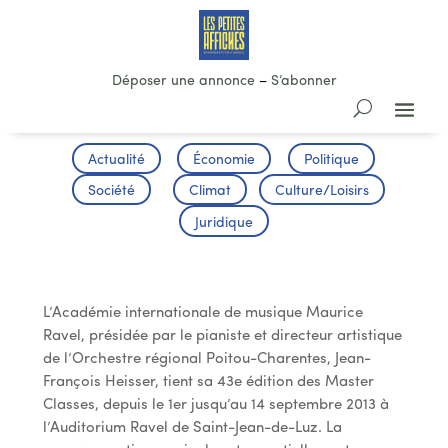
Déposer une annonce
–
S’abonner
Actualité
Économie
Politique
Société
Climat
Culture/Loisirs
Juridique
Master Class Académie Ravel
L’Académie internationale de musique Maurice
Ravel, présidée par le pianiste et directeur artistique
de l’Orchestre régional Poitou-Charentes, Jean-
François Heisser, tient sa 43e édition des Master
Classes, depuis le 1er jusqu’au 14 septembre 2013 à
l’Auditorium Ravel de Saint-Jean-de-Luz. La