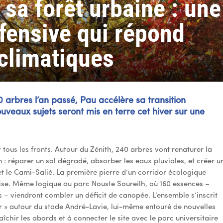
sa forêt urbaine : une
ffensive qui répond
climatiques
0 arbres l’an passé, Pau accélère sa transition
uveaux sujets seront mis en terre cet hiver sur une
tous les fronts. Autour du Zénith, 240 arbres vont renaturer la
 : réparer un sol dégradé, absorber les eaux pluviales, et créer u
 et le Cami-Salié. La première pierre d’un corridor écologique
oise. Même logique au parc Nouste Soureilh, où 160 essences –
 – viendront combler un déficit de canopée. L’ensemble s’inscrit
ur » autour du stade André-Lavie, lui-même entouré de nouvelles
aîchir les abords et à connecter le site avec le parc universitaire