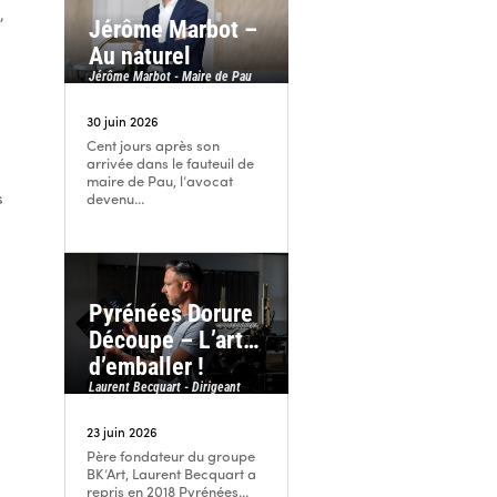
,
Jérôme Marbot –
Au naturel
Jérôme Marbot - Maire de Pau
30 juin 2026
Cent jours après son
arrivée dans le fauteuil de
maire de Pau, l’avocat
s
devenu...
e
Pyrénées Dorure
Découpe – L’art…
d’emballer !
Laurent Becquart - Dirigeant
23 juin 2026
Père fondateur du groupe
BK’Art, Laurent Becquart a
repris en 2018 Pyrénées...