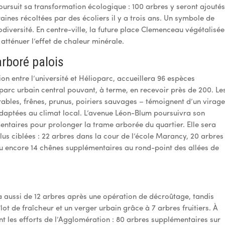
poursuit sa transformation écologique : 100 arbres y seront ajoutés
aines récoltées par des écoliers il y a trois ans. Un symbole de
odiversité. En centre-ville, la future place Clemenceau végétalisée
 atténuer l’effet de chaleur minérale.
arboré palois
ion entre l’université et Hélioparc, accueillera 96 espèces
parc urbain central pouvant, à terme, en recevoir près de 200. Le
rables, frênes, prunus, poiriers sauvages – témoignent d’un virag
adaptées au climat local. L’avenue Léon-Blum poursuivra son
ntaires pour prolonger la trame arborée du quartier. Elle sera
plus ciblées : 22 arbres dans la cour de l’école Marancy, 20 arbres
ou encore 14 chênes supplémentaires au rond-point des allées de
a aussi de 12 arbres après une opération de décroûtage, tandis
lot de fraîcheur et un verger urbain grâce à 7 arbres fruitiers. À
nt les efforts de l’Agglomération : 80 arbres supplémentaires sur