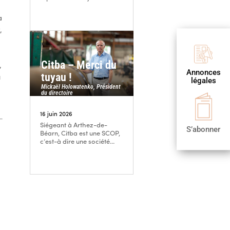
s
a
,

Citba – Merci du
,
Annonces
Publier
tuyau !
u
légales
une annonce
Mickaël Holowatenko, Président
du directoire

16 juin 2026
S’abonner
Siégeant à Arthez-de-
S’abonner
Béarn, Citba est une SCOP,
c’est-à dire une société...