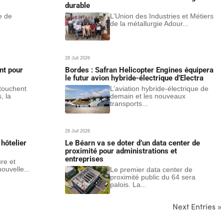
durable
e de
L’Union des Industries et Métiers
de la métallurgie Adour...
28 Juil 2026
nt pour
Bordes : Safran Helicopter Engines équipera
le futur avion hybride-électrique d’Electra
 touchent
L’aviation hybride-électrique de
, la
demain et les nouveaux
transports...
28 Juil 2026
hôtelier
Le Béarn va se doter d’un data center de
proximité pour administrations et
entreprises
ure et
ouvelle...
Le premier data center de
proximité public du 64 sera
palois. La...
Next Entries »