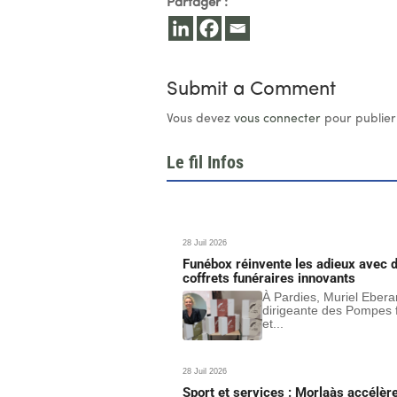
Partager :
Submit a Comment
Vous devez
vous connecter
pour publier
Le fil Infos
28 Juil 2026
Funébox réinvente les adieux avec 
coffrets funéraires innovants
À Pardies, Muriel Ebera
dirigeante des Pompes 
et...
28 Juil 2026
Sport et services : Morlaàs accélèr