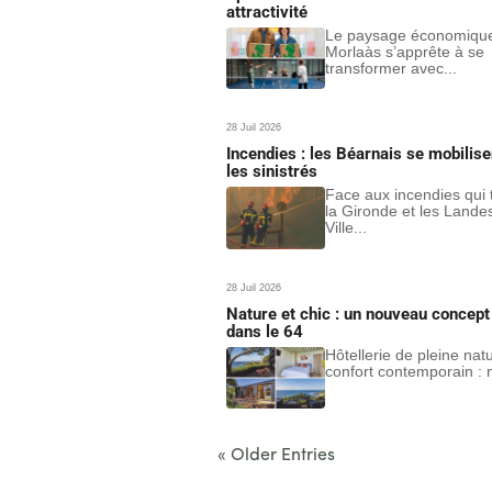
attractivité
Le paysage économiqu
Morlaàs s’apprête à se
transformer avec...
28 Juil 2026
Incendies : les Béarnais se mobilise
les sinistrés
Face aux incendies qui
la Gironde et les Landes
Ville...
28 Juil 2026
Nature et chic : un nouveau concept 
dans le 64
Hôtellerie de pleine nat
confort contemporain : n
« Older Entries