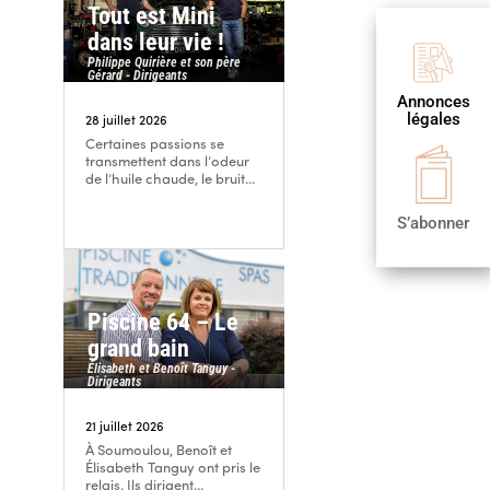
Tout est Mini
dans leur vie !
Philippe Quirière et son père

Gérard - Dirigeants
Annonces
Publier
légales
une annonce
28 juillet 2026
Certaines passions se

transmettent dans l’odeur
de l’huile chaude, le bruit...
S’abonner
S’abonner
Piscine 64 – Le
grand bain
Élisabeth et Benoît Tanguy -
Dirigeants
21 juillet 2026
À Soumoulou, Benoît et
Élisabeth Tanguy ont pris le
relais. Ils dirigent...