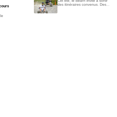
Cet été, le Béarn invite à sortir
des itinéraires convenus. Des...
cours
ale