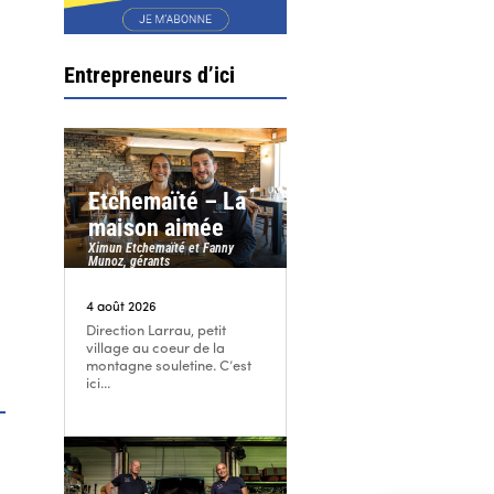
Entrepreneurs d’ici
Etchemaïté – La
maison aimée
Ximun Etchemaïté et Fanny
Munoz, gérants
4 août 2026
Direction Larrau, petit
village au coeur de la
montagne souletine. C’est
ici...