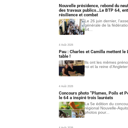
Nouvelle présidence, rebond du neuf
des travaux publics…Le BTP 64, ent
résilience et combat
Le 26 juin dernier, l’as
générale de la fédérati
64...
4 Août 2026
Pau : Charles et Camilla mettent le 
table !
Ils ont les mêmes prén
roi et la reine d’Angleter
4 Août 2026
Concours photo “Plumes, Poils et Pé
le 64 a inspiré trois lauréats
La 5e édition du concou
régional Nouvelle-Aquit
photos pour...
4 Août 2026