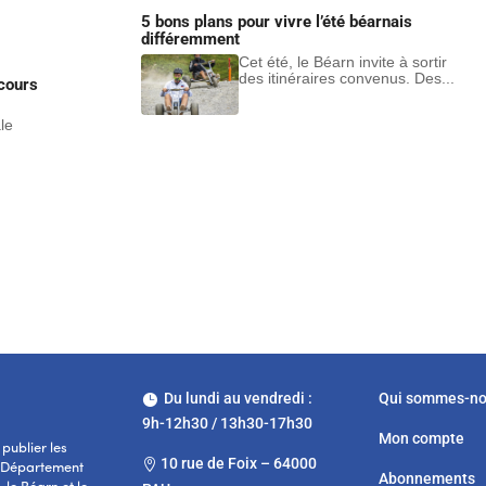
5 bons plans pour vivre l’été béarnais
différemment
Cet été, le Béarn invite à sortir
des itinéraires convenus. Des...
cours
ale
Du lundi au vendredi :
Qui sommes-n

9h-12h30 / 13h30-17h30
Mon compte
publier les
10 rue de Foix – 64000

e Département
Abonnements