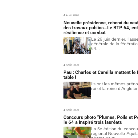
4 Août 2026
Nouvelle présidence, rebond du neuf
des travaux publics…Le BTP 64, ent
résilience et combat
Le 26 juin dernier, l’as
générale de la fédérati
64...
4 Août 2026
Pau : Charles et Camilla mettent le 
table !
Ils ont les mêmes prén
roi et la reine d’Angleter
4 Août 2026
Concours photo “Plumes, Poils et Pé
le 64 a inspiré trois lauréats
La 5e édition du concou
régional Nouvelle-Aquit
photos pour...