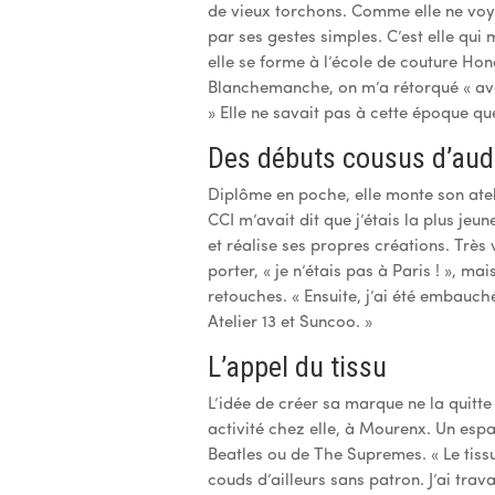
de vieux torchons. Comme elle ne voyait 
par ses gestes simples. C’est elle qui
elle se forme à l’école de couture Hon
Blanchemanche, on m’a rétorqué « avec
» Elle ne savait pas à cette époque q
Des débuts cousus d’au
Diplôme en poche, elle monte son atel
CCI m’avait dit que j’étais la plus je
et réalise ses propres créations. Très 
porter, « je n’étais pas à Paris ! », ma
retouches. « Ensuite, j’ai été embauc
Atelier 13 et Suncoo. »
L’appel du tissu
L’idée de créer sa marque ne la quitt
activité chez elle, à Mourenx. Un espa
Beatles ou de The Supremes. « Le tissu 
couds d’ailleurs sans patron. J’ai trav