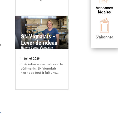

Annonces
Publier
légales
une annonce

S’abonner
SN Vignalats –
S’abonner
Lever de rideau
p
Hélène Couto, dirigeante
14 juillet 2026
Spécialisé en fermetures de
bâtiments, SN Vignalats
n’est pas tout à fait une...