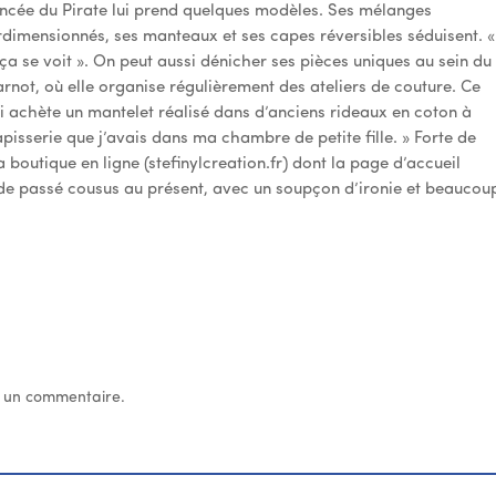
ancée du Pirate lui prend quelques modèles. Ses mélanges
rdimensionnés, ses manteaux et ses capes réversibles séduisent. «
 ça se voit ». On peut aussi dénicher ses pièces uniques au sein du
ot, où elle organise régulièrement des ateliers de couture. Ce
ui achète un mantelet réalisé dans d’anciens rideaux en coton à
tapisserie que j’avais dans ma chambre de petite fille. » Forte de
 boutique en ligne (stefinylcreation.fr) dont la page d’accueil
 de passé cousus au présent, avec un soupçon d’ironie et beaucou
 un commentaire.