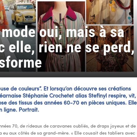
a mode oui, mais à sa
 elle, rien ne se perd,
nsforme
use de couleurs”. Et lorsqu’on découvre ses créations
rnaise Stéphanie Crochetet alias Stefinyl respire, vit,
e des tissus des années 60-70 en pièces uniques. Elle
 ligne. Portrait.
années 70, de rideaux de caravanes oubliés, de draps joyeux et de
 l’a eu aux côtés de sa grand-mère. « Elle cousait des tabliers avec