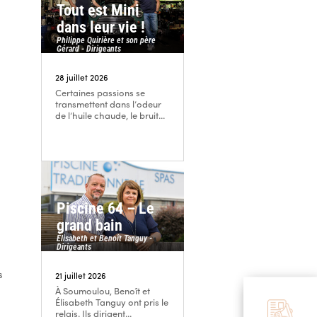
Tout est Mini
dans leur vie !
Philippe Quirière et son père
Gérard - Dirigeants
!
28 juillet 2026
Certaines passions se
transmettent dans l’odeur
de l’huile chaude, le bruit...
Piscine 64 – Le
grand bain
Élisabeth et Benoît Tanguy -
Dirigeants
s
21 juillet 2026
À Soumoulou, Benoît et
Élisabeth Tanguy ont pris le
relais. Ils dirigent...