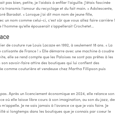
pas bien, petite, je l’aidais à enfiler l’aiguille. J’étais fascinée
 m’a transmis l’amour du recyclage et du fait main. » Adolescente,
oré Baradat. « Lorsque j’ai dit mon nom de jeune fille,
 un nom comme celui-ci, c’est sûr que vous allez faire carrière 
ue l’homme qu’elle épouserait s’appellerait Crochetet…
dace
ier de couture rue Louis Lacaze en 1992, à seulement 18 ans. « La
une cotisante de France ! » Elle démarre avec une machine à coudre
vite, elle se rend compte que les Paloises ne sont pas prêtes à les
is son savoir-faire attire des boutiques qui lui confient des
hée comme couturière et vendeuse chez Martha Fillipson puis
e pas. Après un licenciement économique en 2024, elle relance son
ce où elle laisse libre cours à son imagination, au son du jazz, de
m’appelle. Je ne sais jamais à l’avance ce que je vais faire. Je
aillé si longtemps dans les boutiques que je connais par coeur le