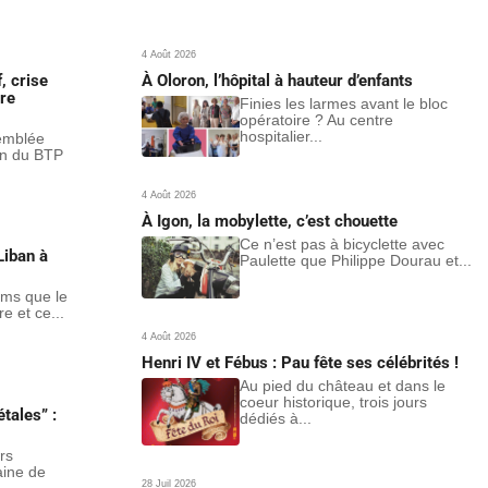
4 Août 2026
, crise
À Oloron, l’hôpital à hauteur d’enfants
re
Finies les larmes avant le bloc
opératoire ? Au centre
hospitalier...
semblée
on du BTP
4 Août 2026
À Igon, la mobylette, c’est chouette
Ce n’est pas à bicyclette avec
Liban à
Paulette que Philippe Dourau et...
oms que le
re et ce...
4 Août 2026
Henri IV et Fébus : Pau fête ses célébrités !
Au pied du château et dans le
coeur historique, trois jours
tales” :
dédiés à...
rs
aine de
28 Juil 2026