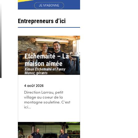
Entrepreneurs d’ici
Etchemaïté – La
maison aimée
Ximun Etchemaïté et Fanny
Munoz, gérants
4 août 2026
Direction Larrau, petit
village au coeur de la
montagne souletine. C’est
ici...