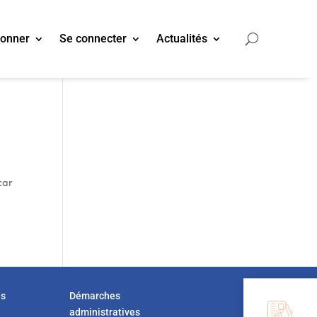
bonner
Se connecter
Actualités
car
us
Démarches
administratives