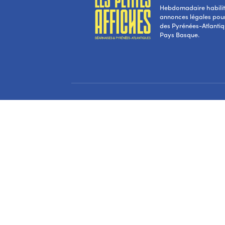
Hebdomadaire habilité
annonces légales pou
des Pyrénées-Atlantiqu
Pays Basque.