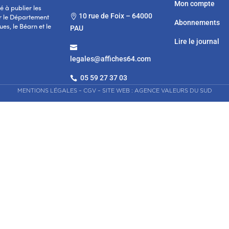
Mon compte
 à publier les
10 rue de Foix – 64000

r le Département
Abonnements
es, le Béarn et le
PAU
Lire le journal

legales@affiches64.com
05 59 27 37 03

MENTIONS LÉGALES
–
CGV
–
SITE WEB : AGENCE VALEURS DU SUD