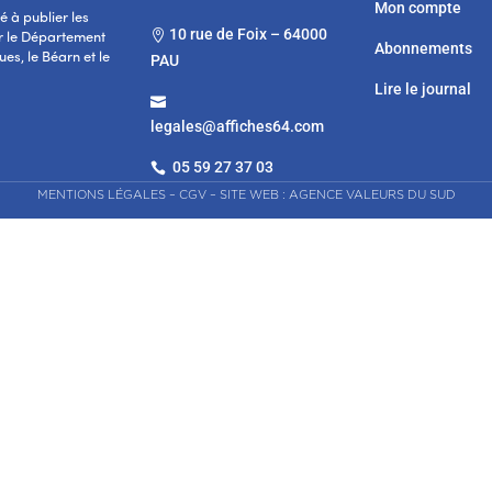
Mon compte
 à publier les
10 rue de Foix – 64000

r le Département
Abonnements
es, le Béarn et le
PAU
Lire le journal

legales@affiches64.com
05 59 27 37 03

MENTIONS LÉGALES
–
CGV
–
SITE WEB : AGENCE VALEURS DU SUD