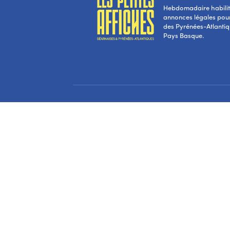
Hebdomadaire habilité
annonces légales pou
des Pyrénées-Atlantiqu
Pays Basque.