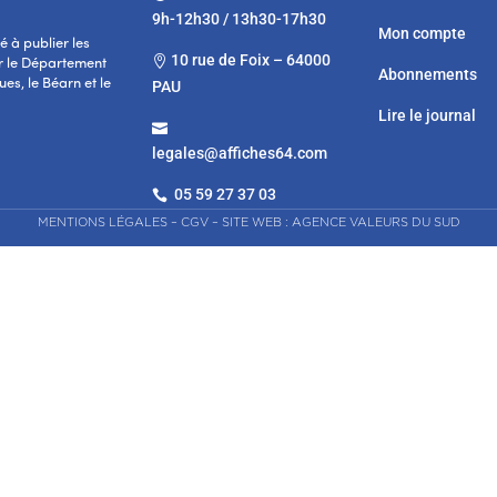
9h-12h30 / 13h30-17h30
Mon compte
 à publier les
10 rue de Foix – 64000

r le Département
Abonnements
es, le Béarn et le
PAU
Lire le journal

legales@affiches64.com
05 59 27 37 03

MENTIONS LÉGALES
–
CGV
–
SITE WEB : AGENCE VALEURS DU SUD