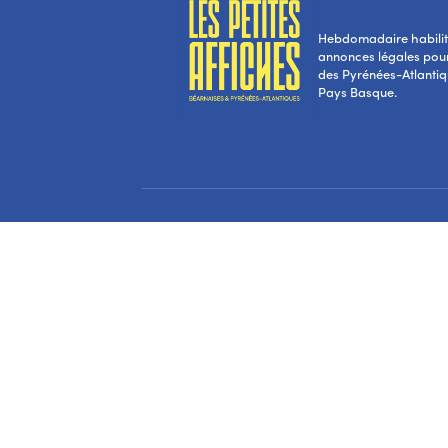
Hebdomadaire habilité
annonces légales pou
des Pyrénées-Atlantiqu
Pays Basque.