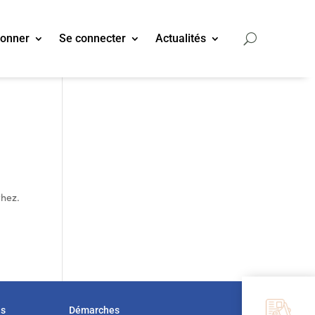
bonner
Se connecter
Actualités
thez.
us
Démarches