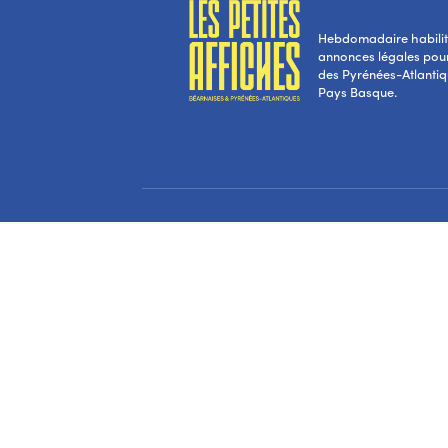
Hebdomadaire habilité
annonces légales pou
des Pyrénées-Atlantiqu
Pays Basque.