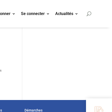
bonner
Se connecter
Actualités
s
us
Démarches