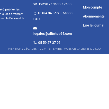
9h-12h30 / 13h30-17h30
Mon compte
 à publier les
10 rue de Foix – 64000

r le Département
Abonnements
es, le Béarn et le
PAU
Lire le journal

legales@affiches64.com
05 59 27 37 03

MENTIONS LÉGALES
–
CGV
–
SITE WEB : AGENCE VALEURS DU SUD