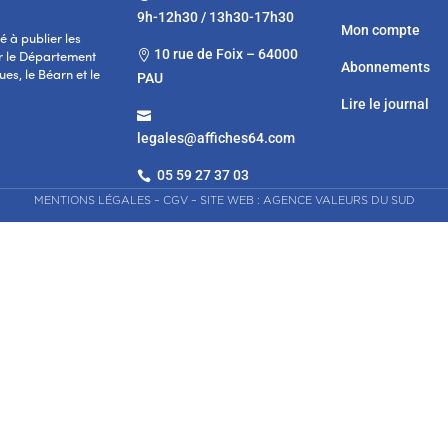
9h-12h30 / 13h30-17h30
Mon compte
 à publier les
10 rue de Foix – 64000

r le Département
Abonnements
es, le Béarn et le
PAU
Lire le journal

legales@affiches64.com
05 59 27 37 03

MENTIONS LÉGALES
–
CGV
–
SITE WEB : AGENCE VALEURS DU SUD