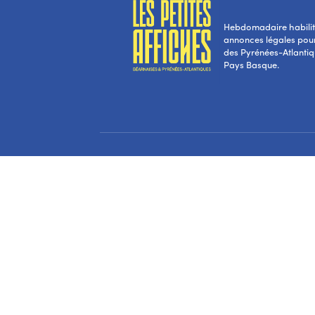
Hebdomadaire habilité
annonces légales pou
des Pyrénées-Atlantiqu
Pays Basque.