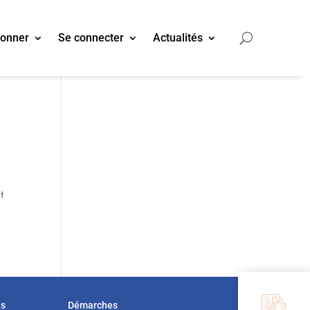
bonner
Se connecter
Actualités
t
us
Démarches