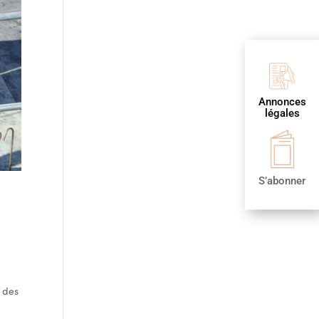
Annonces
légales
S’abonner
 des