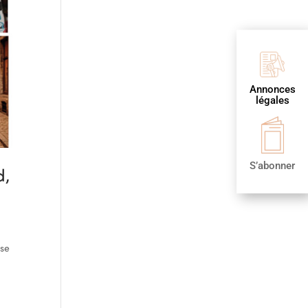
Annonces
légales
S’abonner
d,
ise