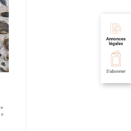
Annonces
légales
S’abonner
ce
 a