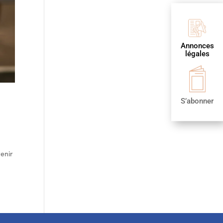
Annonces
légales
S’abonner
enir