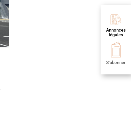
Annonces
légales
S’abonner
t