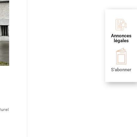
Annonces
légales
S’abonner
turel