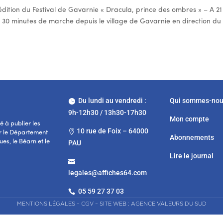
édition du Festival de Gavarnie « Dracula, prince des ombres » – A 21
ron 30 minutes de marche depuis le village de Gavarnie en direction du
Du lundi au vendredi :
Qui sommes-no

9h-12h30 / 13h30-17h30
Mon compte
 à publier les
10 rue de Foix – 64000

r le Département
Abonnements
es, le Béarn et le
PAU
Lire le journal

legales@affiches64.com
05 59 27 37 03

MENTIONS LÉGALES
–
CGV
–
SITE WEB : AGENCE VALEURS DU SUD