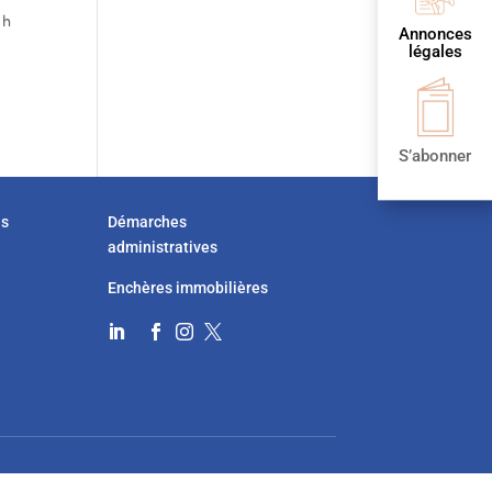
 h
Annonces
légales
S’abonner
us
Démarches
administratives
Enchères immobilières



