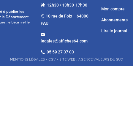
9h-12h30 / 13h30-17h30
Mon compte
 à publier les
10 rue de Foix – 64000

r le Département
Abonnements
es, le Béarn et le
PAU
Lire le journal

legales@affiches64.com
05 59 27 37 03

MENTIONS LÉGALES
–
CGV
–
SITE WEB : AGENCE VALEURS DU SUD