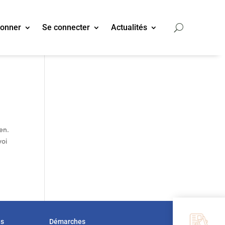
bonner
Se connecter
Actualités
en.
voi
us
Démarches