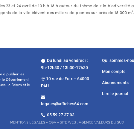
les 23 et 24 avril de 10 h à 18 h autour du thème de « la biodiversité 
gents de la ville élèvent des milliers de plantes sur près de 18.000 m²
Du lundi au vendredi :
Qui sommes-no

9h-12h30 / 13h30-17h30
Mon compte
 à publier les
10 rue de Foix – 64000

r le Département
Abonnements
es, le Béarn et le
PAU
Lire le journal

legales@affiches64.com
05 59 27 37 03

MENTIONS LÉGALES
–
CGV
–
SITE WEB : AGENCE VALEURS DU SUD