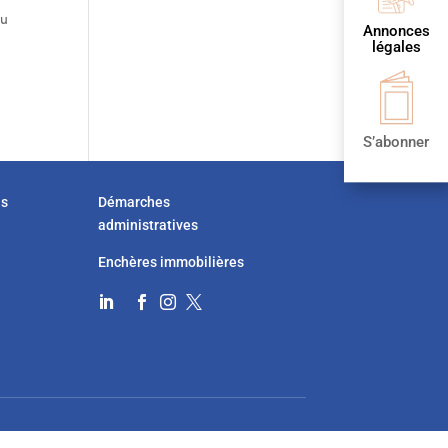
au
Annonces
.
légales
S’abonner
us
Démarches
administratives
Enchères immobilières



