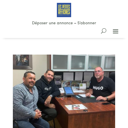
Déposer une annonce
–
S’abonner