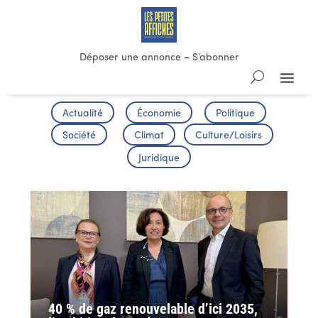
Déposer une annonce
–
S’abonner
Actualité
Économie
Politique
Société
Climat
Culture/Loisirs
Juridique
40 % de gaz renouvelable d’ici 2035,