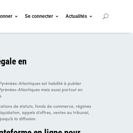
bonner
Se connecter
Actualités
égale en
 Pyrénées-Atlantiques est habilité à publier
Pyrénées-Atlantiques mais aussi partout en
s.
ications de statuts, fonds de commerce, régimes
iquidation, appels d’offres, ventes au tribunal,
jusqu’à la diffusion.
lateforme en ligne pour