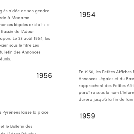
nglès aidée de son gendre
1954
ccède à Madame
nces légales existait : le
 Bassin de l’Adour
pon. Le 23 août 1954, les
cier sous le titre Les
 Bulletin des Annonces
éunis.
En 1956, les Petites Affiches 
1956
Annonces Légales et du Bass
rapprochent des Petites Aff
paraître sous le nom L’Info
durera jusqu’à la fin de l’an
 Pyrénées laisse la place
1959
et le Bulletin des