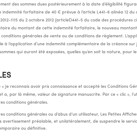
lement des sommes dues postérieurement à la date d’éligibilité figura
ne indemnité forfaitaire de 40 € prévue à l’article L441-6 alinéa 12 d
°2012-1115 du 2 octobre 2012 (articleD441-5 du code des procédures civ
aire du montant de cette indemnité forfaitaire, le nouveau montant 
s conditions générales de vente ou de conditions de règlement. L’appli
le à l’application d’une indemnité complémentaire de la créance sur ju
 sommes qui auront été exposées, quelles qu’en soit la nature, pour 
LES
he « Je reconnais avoir pris connaissance et accepté les Conditions Gé
t a, par là même, valeur de signature manuscrite. Par ce « clic », l’uti
es conditions générales.
s conditions générales ou d’abus d’un utilisateur, Les Petites Affich
ans avertissement préalable, et unilatéralement, de suspendre le serv
emporaire ou définitive.