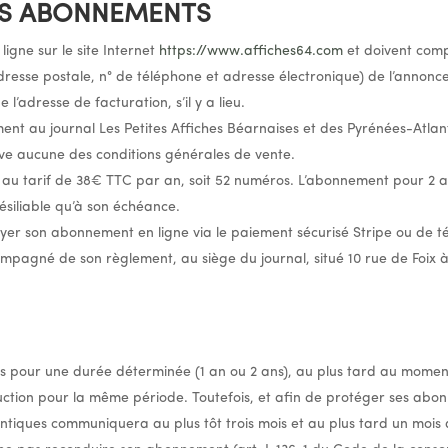
ES ABONNEMENTS
gne sur le site Internet
https://www.affiches64.com
et doivent comp
esse postale, n° de téléphone et adresse électronique) de l’annonce
’adresse de facturation, s’il y a lieu.
nt au journal Les Petites Affiches Béarnaises et des Pyrénées-Atlant
rve aucune des conditions générales de vente.
au tarif de 38€ TTC par an, soit 52 numéros. L’abonnement pour 2 an
ésiliable qu’à son échéance.
 payer son abonnement en ligne via le paiement sécurisé Stripe ou de t
pagné de son règlement, au siège du journal, situé 10 rue de Foix 
 pour une durée déterminée (1 an ou 2 ans), au plus tard au moment
uction pour la même période. Toutefois, et afin de protéger ses abonné
tiques communiquera au plus tôt trois mois et au plus tard un mois a