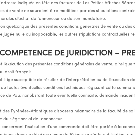
à l’adresse indiquée en tête des factures de Les Petites Affiches Béar
es de vente ne sauraient être modifiées par des stipulations contraire
nérales d’achat de l’annonceur ou de son mandataire.
ion quelconque des présentes conditions générales de vente ou des co
jugée nulle ou inopposable, les autres stipulations contractuelles re
– COMPETENCE DE JURIDICTION – PR
 et l’exécution des présentes conditions générales de vente, ainsi que t
u droit français.
t litige susceptible de résulter de l’interprétation ou de l’exécution 
de toutes éventuelles conditions techniques régissant cette comman
ce de Pau, nonobstant toute éventuelle connexité, demande incident
et des Pyrénées-Atlantiques disposera néanmoins de la faculté de saisi
e du siège social de l’annonceur.
n concernant l’exécution d’une commande doit être portée à la connai
ntiques dans un délai maximum de 10 jours après la publication, p