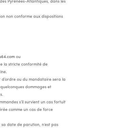
 des Pyrénées-Atlantiques, dans les
tion non conforme aux dispositions
es64.com
ou
de la stricte conformité de
ine.
ur d’ordre ou du mandataire sera la
de quelconques dommages et
s.
mmandes s’il survient un cas fortuit
idérée comme un cas de force
t sa date de parution, n’est pas