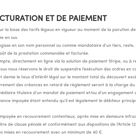
CTURATION ET DE PAIEMENT
ur la base des tarifs légaux en vigueur au moment de la parution d
e en sus.
l agisse en son nom personnel ou comme mandataire d’un tiers, reste, 
oût de la prestation commandée et facturée.
pte, directement en ligne via la solution de paiement Stripe, ou à r
us nous réservons le droit de suspendre l’exécution des ordres en c
 et demie le taux d’intérêt légal sur le montant total du découvert ex
uvrement des créances en retard de règlement seront à la charge du 
rmédiaire titulaire d’un mandat de paiement et/ou d’un engagement 
réance impayée étant entendu qu’il est légalement le débiteur princi
 impayée en recouvrement contentieux, après mise en demeure infru
itre de clause pénale et conformément aux dispositions de l’Article 1
mes mises en recouvrement avec un minimum de 40 €.