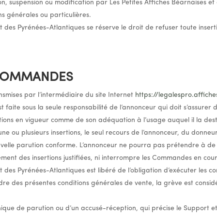
on, suspension ou modification par Les Petites Affiches Béarnaises et
ns générales ou particulières.
et des Pyrénées-Atlantiques se réserve le droit de refuser toute inser
 COMMANDES
smises par l’intermédiaire du site Internet
https://legalespro.affich
t faite sous la seule responsabilité de l’annonceur qui doit s’assurer 
tions en vigueur comme de son adéquation à l’usage auquel il la dest
ne ou plusieurs insertions, le seul recours de l’annonceur, du donne
uvelle parution conforme. L’annonceur ne pourra pas prétendre à 
iement des insertions justifiées, ni interrompre les Commandes en cour
t des Pyrénées-Atlantiques est libéré de l’obligation d’exécuter les co
dre des présentes conditions générales de vente, la grève est cons
onique de parution ou d’un accusé-réception, qui précise le Support e