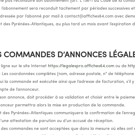
de ne pas reconduire son abonnement (art. L 136-1 du Code de la cons
le, l’abonnement sera reconduit tacitement par périodes successives et
 adressée par l’abonné par mail à
contact@affiches64.com
avec deman
et des Pyrénées-Atlantiques, au plus tard un mois avant l’expiration
S COMMANDES D’ANNONCES LÉGAL
gne sur le site Internet
https://legalespro.affiches64.com
ou de
htt
– Les coordonnées complètes (nom, adresse postale, n° de téléphone 
i la commande est exécutée ainsi que l’adresse de facturation, s’il y 
mpte de l’annonceur.
son annonce, doit procéder à sa validation et choisir entre le paiemen
annonceur permettra alors la mise en production de la commande.
 et des Pyrénées-Atlantiques communiquera la confirmation de l’enr
’une attestation de parution ou d’un accusé de réception.
s des commandes ne sont acceptées que dans la mesure où elles ont ét