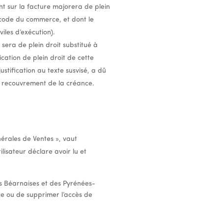
nt sur la facture majorera de plein
u code du commerce, et dont le
iles d’exécution).
sera de plein droit substitué à
cation de plein droit de cette
stification au texte susvisé, a dû
le recouvrement de la créance.
nérales de Ventes », vaut
lisateur déclare avoir lu et
es Béarnaises et des Pyrénées-
ice ou de supprimer l’accès de