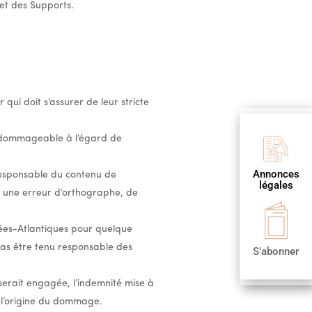
 et des Supports.
 qui doit s’assurer de leur stricte
u dommageable à l’égard de
Publier
Annonces
 responsable du contenu de
une annonce
légales
légale
s une erreur d’orthographe, de
énées-Atlantiques pour quelque
cas être tenu responsable des
S’abonner
S’abonner
serait engagée, l’indemnité mise à
 l’origine du dommage.