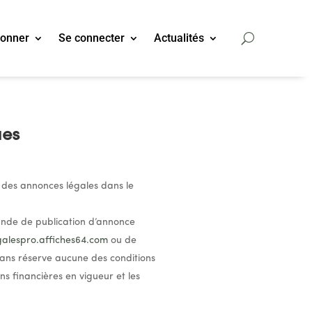
bonner
Se connecter
Actualités
ues
n des annonces légales dans le
ande de publication d’annonce
egalespro.affiches64.com
ou de
sans réserve aucune des conditions
ns financières en vigueur et les