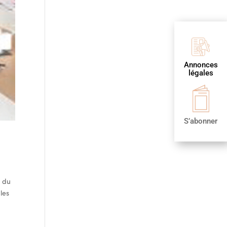
Annonces
légales
S’abonner
e du
les