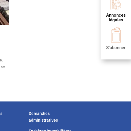
Annonces
légales
S’abonner
e.
 se
us
Démarches
administratives