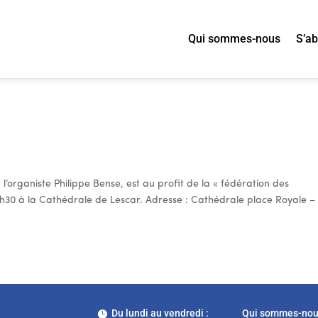
Qui sommes-nous
S’a
l’organiste Philippe Bense, est au profit de la « fédération des
à 15h30 à la Cathédrale de Lescar. Adresse : Cathédrale place Royale –
Du lundi au vendredi :
Qui sommes-no
