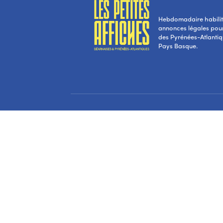
Hebdomadaire habilité
annonces légales pou
des Pyrénées-Atlantiqu
Pays Basque.