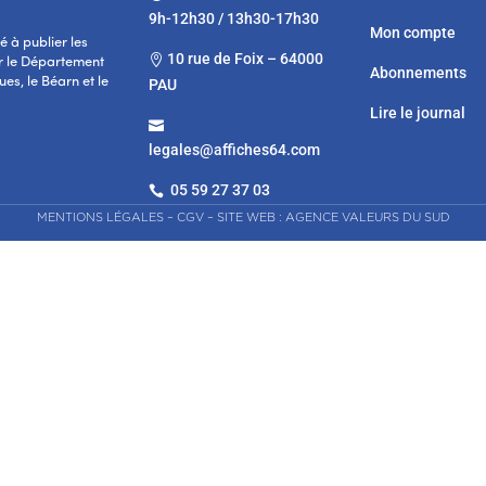
9h-12h30 / 13h30-17h30
Mon compte
 à publier les
10 rue de Foix – 64000

r le Département
Abonnements
es, le Béarn et le
PAU
Lire le journal

legales@affiches64.com
05 59 27 37 03

MENTIONS LÉGALES
–
CGV
–
SITE WEB : AGENCE VALEURS DU SUD