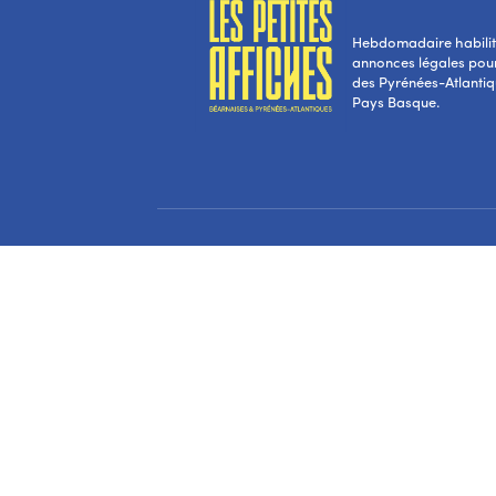
Hebdomadaire habilité
annonces légales pou
des Pyrénées-Atlantiqu
Pays Basque.