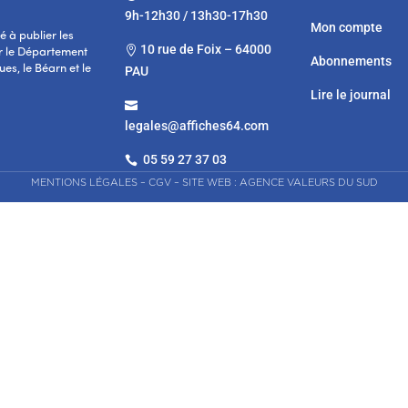
9h-12h30 / 13h30-17h30
Mon compte
 à publier les
10 rue de Foix – 64000

r le Département
Abonnements
es, le Béarn et le
PAU
Lire le journal

legales@affiches64.com
05 59 27 37 03

MENTIONS LÉGALES
–
CGV
–
SITE WEB : AGENCE VALEURS DU SUD