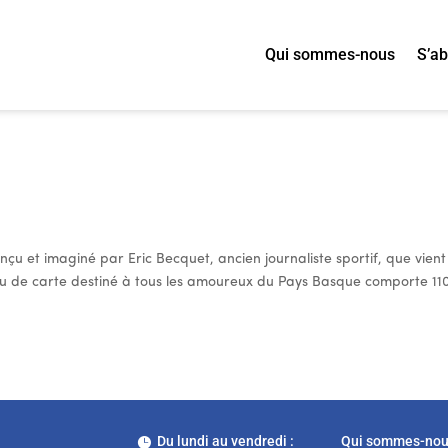
Qui sommes-nous
S’a
çu et imaginé par Eric Becquet, ancien journaliste sportif, que vient
 jeu de carte destiné à tous les amoureux du Pays Basque comporte 11
Du lundi au vendredi :
Qui sommes-no
