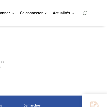
bonner
Se connecter
Actualités
 de
0
us
Démarches