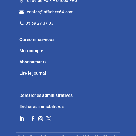
10 rue de Foix – 64000 PAU

legales@affiches64.com

05 59 27 37 03

Qui sommes-nous
Mon compte
Abonnements
Lire le journal
Démarches administratives
Enchères immobilières



