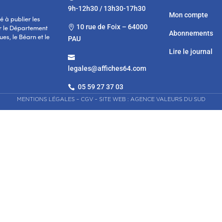
9h-12h30 / 13h30-17h30
Mon compte
 à publier les
10 rue de Foix – 64000

r le Département
Abonnements
es, le Béarn et le
PAU
Lire le journal

legales@affiches64.com
05 59 27 37 03

MENTIONS LÉGALES
–
CGV
–
SITE WEB : AGENCE VALEURS DU SUD