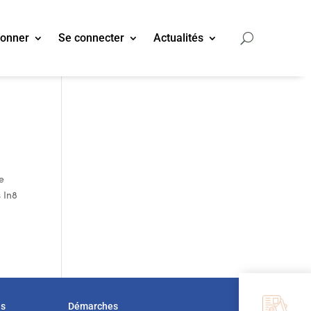
bonner
Se connecter
Actualités
e
 In8
us
Démarches