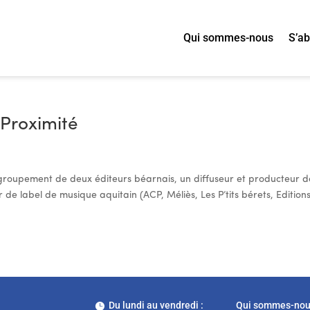
Qui sommes-nous
S’a
 Proximité
 regroupement de deux éditeurs béarnais, un diffuseur et producteur d
de label de musique aquitain (ACP, Méliès, Les P’tits bérets, Editions
Du lundi au vendredi :
Qui sommes-no
