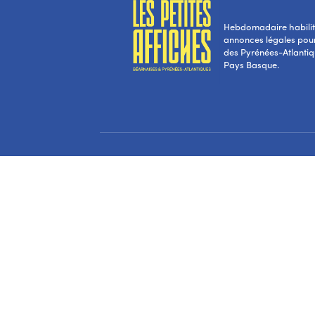
Hebdomadaire habilité
annonces légales pou
des Pyrénées-Atlantiqu
Pays Basque.