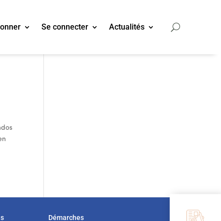
bonner
Se connecter
Actualités
ndos
en
us
Démarches