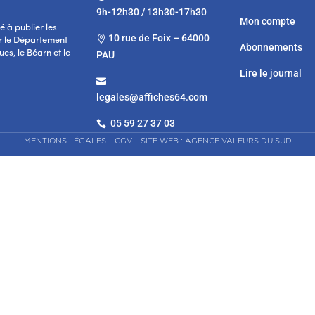
9h-12h30 / 13h30-17h30
Mon compte
 à publier les
10 rue de Foix – 64000

r le Département
Abonnements
es, le Béarn et le
PAU
Lire le journal

legales@affiches64.com
05 59 27 37 03

MENTIONS LÉGALES
–
CGV
–
SITE WEB : AGENCE VALEURS DU SUD