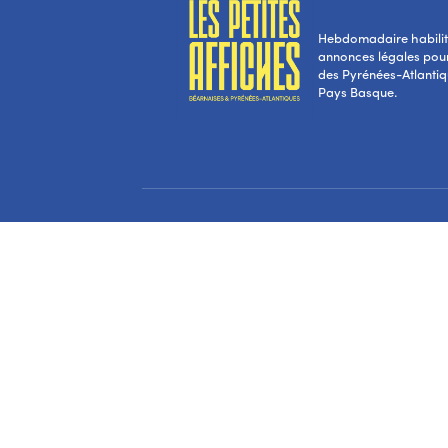
Hebdomadaire habilité
annonces légales pou
des Pyrénées-Atlantiqu
Pays Basque.