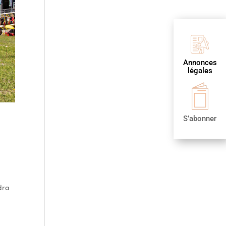
Annonces
légales
S’abonner
ndra