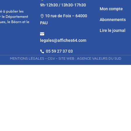
9h-12h30 / 13h30-17h30
Mon compte
 à publier les
10 rue de Foix – 64000

r le Département
Abonnements
es, le Béarn et le
PAU
Lire le journal

legales@affiches64.com
05 59 27 37 03

MENTIONS LÉGALES
–
CGV
–
SITE WEB : AGENCE VALEURS DU SUD