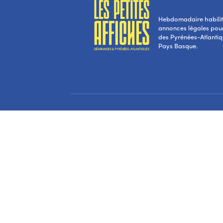
Hebdomadaire habilité
annonces légales pou
des Pyrénées-Atlantiqu
Pays Basque.