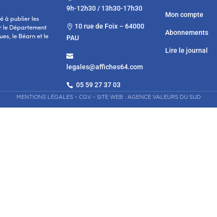
9h-12h30 / 13h30-17h30
Mon compte
 à publier les
10 rue de Foix – 64000

r le Département
Abonnements
es, le Béarn et le
PAU
Lire le journal

legales@affiches64.com
05 59 27 37 03

MENTIONS LÉGALES
–
CGV
–
SITE WEB : AGENCE VALEURS DU SUD