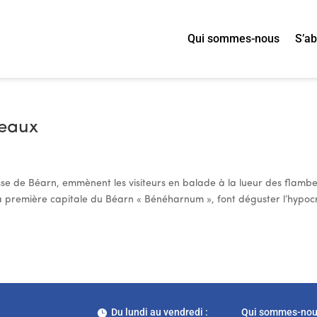
Qui sommes-nous
S’a
beaux
esse de Béarn, emmènent les visiteurs en balade à la lueur des flamb
e la première capitale du Béarn « Bénéharnum », font déguster l’hypoc
Du lundi au vendredi :
Qui sommes-no
