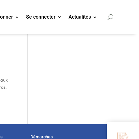
bonner
Se connecter
Actualités
eaux
ras,
us
Démarches