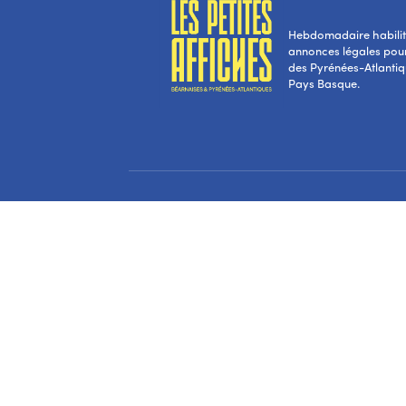
Hebdomadaire habilité
annonces légales pou
des Pyrénées-Atlantiqu
Pays Basque.