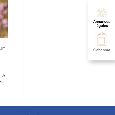
Annonces
légales
ur
S’abonner
onds
...