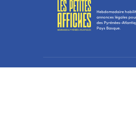
Hebdomadaire habilité
annonces légales pou
des Pyrénées-Atlantiqu
Pays Basque.