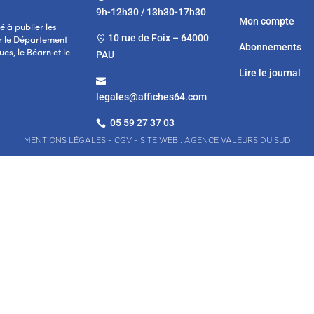
9h-12h30 / 13h30-17h30
Mon compte
 à publier les
10 rue de Foix – 64000

r le Département
Abonnements
es, le Béarn et le
PAU
Lire le journal

legales@affiches64.com
05 59 27 37 03

MENTIONS LÉGALES
–
CGV
–
SITE WEB : AGENCE VALEURS DU SUD