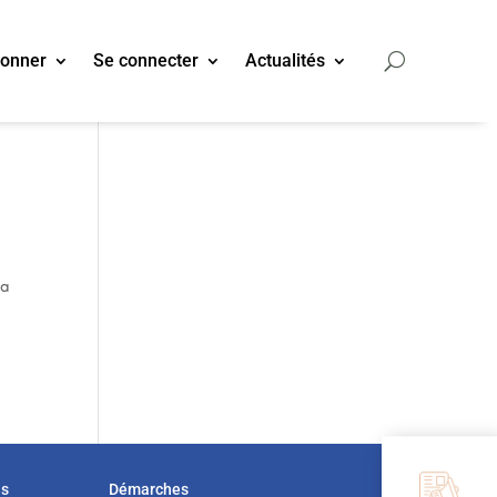
bonner
Se connecter
Actualités
 a
us
Démarches