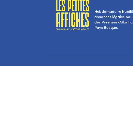
Hebdomadaire habilité
annonces légales pou
des Pyrénées-Atlantiqu
Pays Basque.