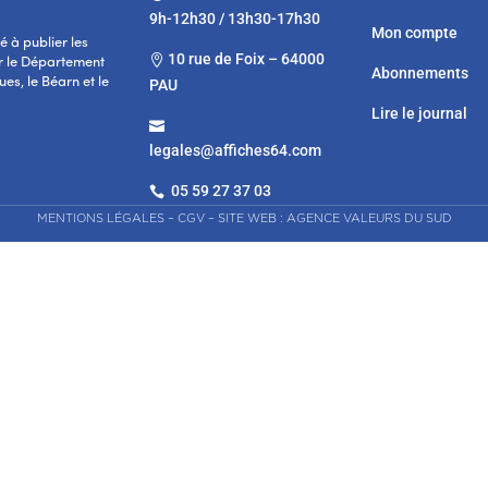
9h-12h30 / 13h30-17h30
Mon compte
 à publier les
10 rue de Foix – 64000

r le Département
Abonnements
es, le Béarn et le
PAU
Lire le journal

legales@affiches64.com
05 59 27 37 03

MENTIONS LÉGALES
–
CGV
–
SITE WEB : AGENCE VALEURS DU SUD