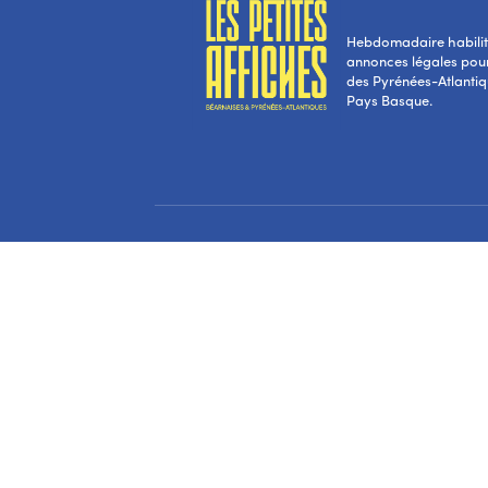
Hebdomadaire habilité
annonces légales pou
des Pyrénées-Atlantiqu
Pays Basque.