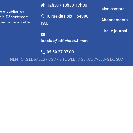
9h-12h30 / 13h30-17h30
Mon compte
 à publier les
10 rue de Foix – 64000

r le Département
Abonnements
es, le Béarn et le
PAU
Lire le journal

legales@affiches64.com
05 59 27 37 03

MENTIONS LÉGALES
–
CGV
–
SITE WEB : AGENCE VALEURS DU SUD