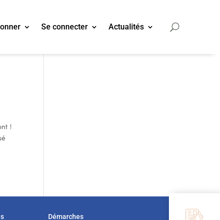
bonner
Se connecter
Actualités
nt !
sé
us
Démarches