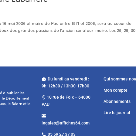
e 16 mai 2006 et maire de Pau entre 1971 et 2006, sera au coeur de
 deux des grandes passions de l’ancien sénateur-maire. Les 28, 29, 30
Du lundi au vendredi :
Qui sommes-no

9h-12h30 / 13h30-17h30
Mon compte
 à publier les
10 rue de Foix – 64000

r le Département
Abonnements
es, le Béarn et le
PAU
Lire le journal

legales@affiches64.com
05 59 27 37 03
