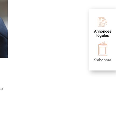
Annonces
légales
S’abonner
it