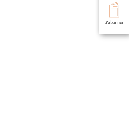

S’abonner
S’abonner