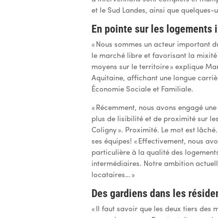
et le Sud Landes, ainsi que quelques-u
En pointe sur les logements 
« Nous sommes un acteur important du 
le marché libre et favorisant la mixit
moyens sur le territoire » explique M
Aquitaine, affichant une longue carri
Économie Sociale et Familiale.
« Récemment, nous avons engagé une 
plus de lisibilité et de proximité sur 
Coligny ». Proximité. Le mot est lâché
ses équipes ! « Effectivement, nous av
particulière à la qualité des logemen
intermédiaires. Notre ambition actuelle
locataires… »
Des gardiens dans les résid
« Il faut savoir que les deux tiers de