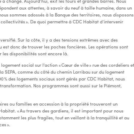
 a changé. Aujourd’hui, exit les tours et grandes barres. Nous
épondent aux attentes, à savoir du neuf à taille humaine, dans un
ous sommes adossés à la Banque des territoires, nous disposons
 collectivités ». De quoi permettre à CDC Habitat d’intervenir
versifié. Sur la côte, il y a des tensions extrêmes avec des
eu est donc de trouver les poches foncières. Les opérations sont
 les disponibilités sont encore là.
gement social sur l’action « Cœur de ville » rue des cordeliers e
ec la SEPA, comme du côté du chemin Larribau sur du logement
 % des logements sociaux sont gérés par CDC Habitat, nous
 transformation. Nos programmes sont aussi sur le Piémont,
aires ou familles en accession à la propriété trouveront un
bitat. « Au travers des gardiens, il est important pour nous
otamment les plus fragiles, tout en veillant à la tranquillité et au
es ».