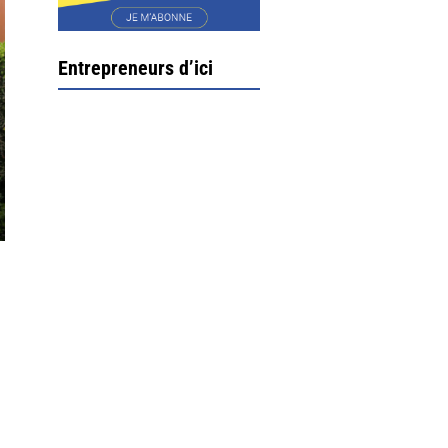
Entrepreneurs d’ici
Ximun Etchemaïté et
Fanny Munoz, gérants
Direction Larrau, petit
village au coeur de la
montagne souletine. C’est
ici...