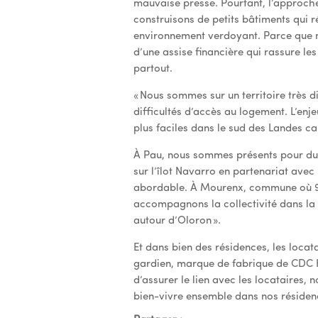
mauvaise presse. Pourtant, l’approche
construisons de petits bâtiments qui r
environnement verdoyant. Parce que n
d’une assise financière qui rassure les
partout.
« Nous sommes sur un territoire très di
difficultés d’accès au logement. L’enj
plus faciles dans le sud des Landes car
À Pau, nous sommes présents pour du lo
sur l’îlot Navarro en partenariat av
abordable. À Mourenx, commune où 90
accompagnons la collectivité dans la
autour d’Oloron ».
Et dans bien des résidences, les locat
gardien, marque de fabrique de CDC Ha
d’assurer le lien avec les locataires, n
bien-vivre ensemble dans nos résidenc