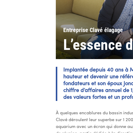
Entreprise Clavé élagage
L’essence de
Implantée depuis 40 ans à Mo
hauteur et devenir une référ
fondateurs et son époux Jona
chiffre d’affaires annuel de 
des valeurs fortes et un prof
À quelques encablures du bassin indus
Clavé déroulent leur superbe sur 1 200
aquarium avec un écran qui donne aux s