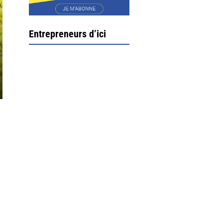
Entrepreneurs d’ici
Ximun Etchemaïté et
Fanny Munoz, gérants
Direction Larrau, petit
village au coeur de la
montagne souletine. C’est
ici...