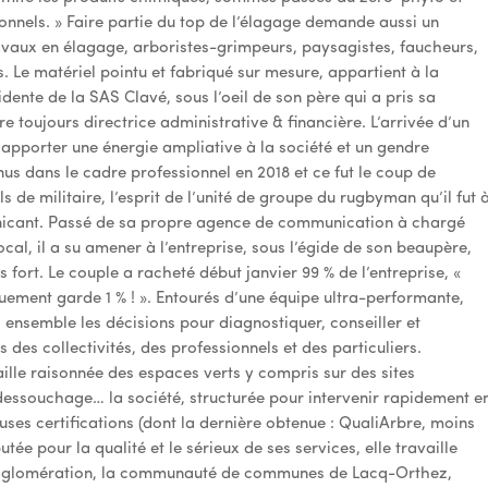
onnels. » Faire partie du top de l’élagage demande aussi un
ravaux en élagage, arboristes-grimpeurs, paysagistes, faucheurs,
s. Le matériel pointu et fabriqué sur mesure, appartient à la
idente de la SAS Clavé, sous l’oeil de son père qui a pris sa
re toujours directrice administrative & financière. L’arrivée d’un
apporter une énergie ampliative à la société et un gendre
 dans le cadre professionnel en 2018 et ce fut le coup de
ls de militaire, l’esprit de l’unité de groupe du rugbyman qu’il fut 
unicant. Passé de sa propre agence de communication à chargé
cal, il a su amener à l’entreprise, sous l’égide de son beaupère,
 fort. Le couple a racheté début janvier 99 % de l’entreprise, «
ement garde 1 % ! ». Entourés d’une équipe ultra-performante,
 ensemble les décisions pour diagnostiquer, conseiller et
s collectivités, des professionnels et des particuliers.
taille raisonnée des espaces verts y compris sur des sites
 dessouchage… la société, structurée pour intervenir rapidement e
uses certifications (dont la dernière obtenue : QualiArbre, moins
tée pour la qualité et le sérieux de ses services, elle travaille
’agglomération, la communauté de communes de Lacq-Orthez,