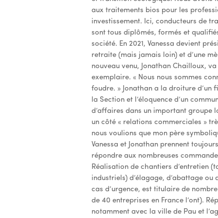
aux traitements bios pour les professi
investissement. Ici, conducteurs de t
sont tous diplômés, formés et qualifié
société. En 2021, Vanessa devient prés
retraite (mais jamais loin) et d’une mè
nouveau venu, Jonathan Chailloux, va 
exemplaire. « Nous nous sommes connus
foudre. » Jonathan a la droiture d’un fi
la Section et l’éloquence d’un comm
d’affaires dans un important groupe lo
un côté « relations commerciales » très
nous voulions que mon père symboliqu
Vanessa et Jonathan prennent toujours
répondre aux nombreuses commandes de
Réalisation de chantiers d’entretien (
industriels) d’élagage, d’abattage ou
cas d’urgence, est titulaire de nombre
de 40 entreprises en France l’ont). Répu
notamment avec la ville de Pau et l