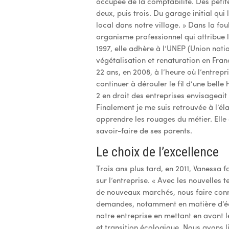
occupée de la comptabilité. Des petite
deux, puis trois. Du garage initial qui
local dans notre village. » Dans la fou
organisme professionnel qui attribue l
1997, elle adhère à l’UNEP (Union nati
végétalisation et renaturation en Fran
22 ans, en 2008, à l’heure où l’entrepr
continuer à dérouler le fil d’une belle
2 en droit des entreprises envisageai
Finalement je me suis retrouvée à l’éla
apprendre les rouages du métier. Elle d
savoir-faire de ses parents.
Le choix de l’excellence
Trois ans plus tard, en 2011, Vanessa 
sur l’entreprise. « Avec les nouvelles 
de nouveaux marchés, nous faire conna
demandes, notamment en matière d’éco
notre entreprise en mettant en avant l
et transition écologique. Nous avons 