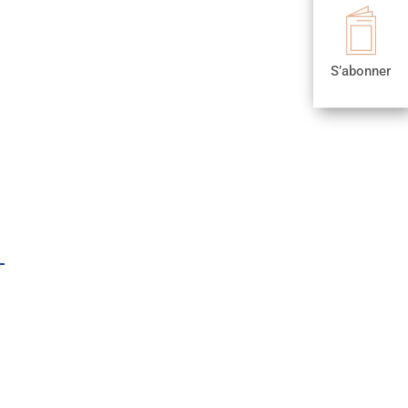

S’abonner
S’abonner