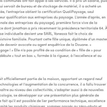
s communes ont fait appel à ses services. Il a pris un salarié, pui
 lui servait de bureau et de stockage de matériel, il a acheté un
lée, l’entreprise obtient la certification QualiPaysage, seul
eur qualification aux entreprises du paysage. L’année d’après, en
onale des entreprises du paysage), première force vive de la
ce dont Jonathan a pris récemment la présidence territoriale 64. 
ise individuelle devient une SARL, Vanessa fait le choix de
 histoire familiale. Pourtant cette fille unique, diplômée d’un maste
t de devenir avocate ou agent enquêtrice de la Douane. «
gage ! » Elle n’a pas profité de sa condition de « fille de » pour
ébute « tout en bas », formée à la rigueur, à l’excellence et au
fait officiellement partie de la maison, apportant un regard neuf
technologies et l’augmentation de la concurrence, il a fallu trouver
ître au niveau des collectivités, s’adapter aussi à de nouvelles
logie, se développer sur une présentation plus générale de
e fait qu’il est possible de lier performance technique, excellence
limité les produits chimiques, sommes passés au zéro-phyto et