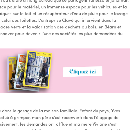
on où s’étale un long bureau que se partagent Vanessa et Jonathan,
èce pour le matériel, un immense espace pour les véhicules et la
ues sur le toit et un récupérateur d’eau de pluie pour le lavage
celui des toilettes. L’entreprise Clavé qui intervient dans la
paces verts et la valorisation des déchets du bois, en Béarn et
innover pour devenir l’une des sociétés les plus demandées du
ré dans le garage de la maison familiale. Enfant du pays, Yves
bitué à grimper, mon père s’est reconverti dans l’élagage de
ssivement, les demandes ont afflué et ma mère Viviane s’est