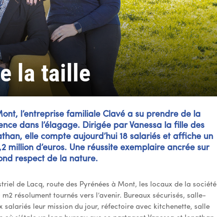
 la taille
nt, l’entreprise familiale Clavé a su prendre de la
ence dans l’élagage. Dirigée par Vanessa la fille des
than, elle compte aujourd’hui 18 salariés et affiche un
1,2 million d’euros. Une réussite exemplaire ancrée sur
ond respect de la nature.
triel de Lacq, route des Pyrénées à Mont, les locaux de la société
 m2 résolument tournés vers l’avenir. Bureaux sécurisés, salle-
alariés leur mission du jour, réfectoire avec kitchenette, salle