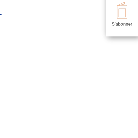

S’abonner
S’abonner