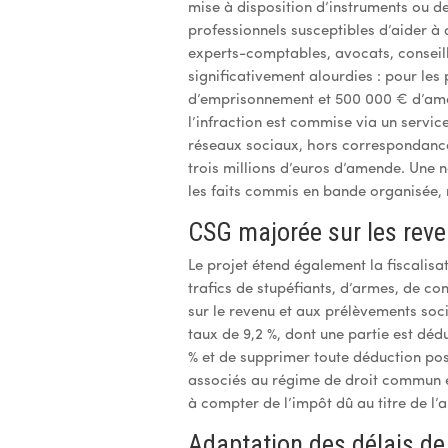
mise à disposition d’instruments ou de
professionnels susceptibles d’aider à 
experts-comptables, avocats, conseill
significativement alourdies : pour le
d’emprisonnement et 500 000 € d’amen
l’infraction est commise via un servi
réseaux sociaux, hors correspondance
trois millions d’euros d’amende. Une 
les faits commis en bande organisée, 
CSG majorée sur les reven
Le projet étend également la fiscalisa
trafics de stupéfiants, d’armes, de c
sur le revenu et aux prélèvements soc
taux de 9,2 %, dont une partie est déd
% et de supprimer toute déduction possi
associés au régime de droit commun et
à compter de l’impôt dû au titre de l’
Adaptation des délais de