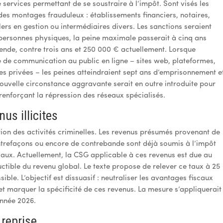
 services permettant de se soustraire à l’impôt. Sont visés les
des montages frauduleux : établissements financiers, notaires,
ers en gestion ou intermédiaires divers. Les sanctions seraient
s personnes physiques, la peine maximale passerait à cinq ans
de, contre trois ans et 250 000 € actuellement. Lorsque
ce de communication au public en ligne – sites web, plateformes,
s privées – les peines atteindraient sept ans d’emprisonnement e
nouvelle circonstance aggravante serait en outre introduite pour
renforçant la répression des réseaux spécialisés.
us illicites
tion des activités criminelles. Les revenus présumés provenant de
ontrefaçons ou encore de contrebande sont déjà soumis à l’impôt
iaux. Actuellement, la CSG applicable à ces revenus est due au
uctible du revenu global. Le texte propose de relever ce taux à 25
ble. L’objectif est dissuasif : neutraliser les avantages fiscaux
 marquer la spécificité de ces revenus. La mesure s’appliquerait
année 2026.
 reprise