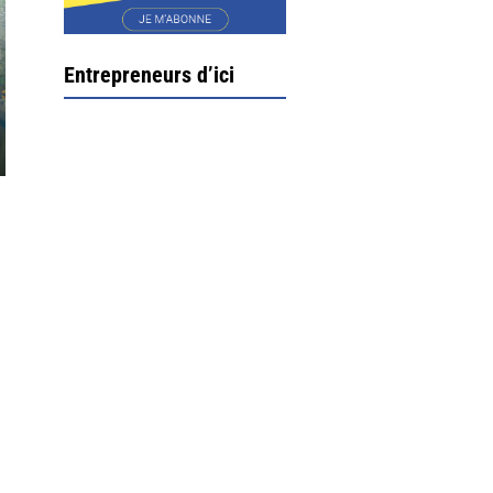
Entrepreneurs d’ici
Ximun Etchemaïté et
Fanny Munoz, gérants
Direction Larrau, petit
village au coeur de la
montagne souletine. C’est
ici...