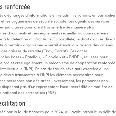
s renforcée
ités d’échanges d’informations entre administrations, en particulier
s et les organismes de sécurité sociale. Les agents des services
es judiciaires pourraient transmettre de manière plus
 les documents et renseignements recueillis au cours de leurs
les à la détection d’infractions. En parallèle, le droit d’accès direct
ité à certains organismes – serait étendu aux agents des caisses
des caisses de retraite (Cnav, Carsat). Ces accès
es bases « Patella », « Ficovie » et « BNDP », utilisées pour
s. Le projet crée également un mécanisme de coopération renforcée
 intellectuelle (INPI). En cas de fraude révélant l’exercice d’une
ale devra transmettre à l’INPI les éléments nécessaires pour
 des personnes non déclarées. Inversement, les personnes non
e disposant pas d’un représentant fiscal accrédité en matière de
e national des entreprises (RNE).
cilitation
créé par la loi de finances pour 2024, qui avait introduit un délit d