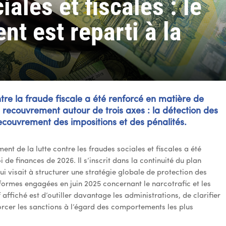
ales et fiscales : le
t est reparti à la
ntre la fraude fiscale a été renforcé en matière de
e recouvrement autour de trois axes : la détection des
recouvrement des impositions et des pénalités.
nt de la lutte contre les fraudes sociales et fiscales a été
 de finances de 2026. Il s’inscrit dans la continuité du plan
ui visait à structurer une stratégie globale de protection des
éformes engagées en juin 2025 concernant le narcotrafic et les
 affiché est d’outiller davantage les administrations, de clarifier
forcer les sanctions à l’égard des comportements les plus