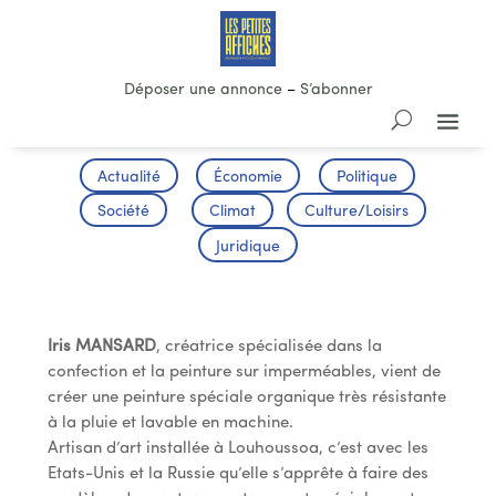
Déposer une annonce
–
S’abonner
Actualité
Économie
Politique
Société
Climat
Culture/Loisirs
Juridique
Iris Mansard exporte
Iris MANSARD
, créatrice spécialisée dans la
confection et la peinture sur imperméables, vient de
créer une peinture spéciale organique très résistante
à la pluie et lavable en machine.
Artisan d’art installée à Louhoussoa, c’est avec les
Etats-Unis et la Russie qu’elle s’apprête à faire des