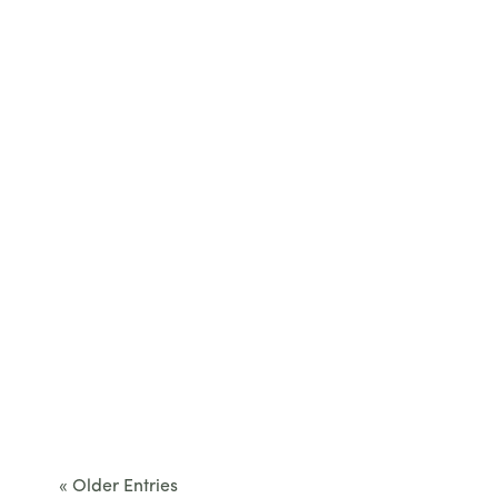
restaurant...
Cet été, le Béarn invite à sortir des itinéraires
convenus. Des...
« Older Entries