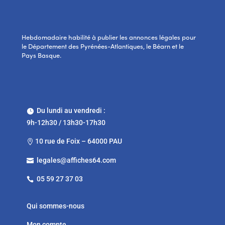
Hebdomadaire habilité à publier les annonces légales pour
le Département des Pyrénées-Atlantiques, le Béarn et le
Pays Basque.
Du lundi au vendredi :

9h-12h30 / 13h30-17h30
10 rue de Foix – 64000 PAU

legales@affiches64.com

05 59 27 37 03

Qui sommes-nous
Mon compte