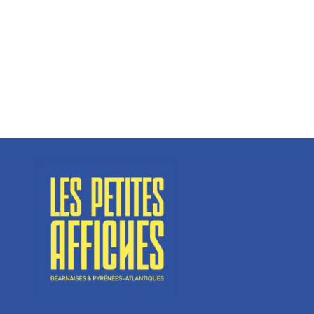
Spécialisé en fermetures de bâtiments, SN Vignalats
n’est pas tout à fait une...