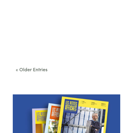
Cet été, le Béarn invite à sortir des itinéraires
convenus. Des...
« Older Entries