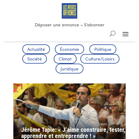
Déposer une annonce
–
S’abonner
Actualité
Économie
Politique
Société
Climat
Culture/Loisirs
Juridique
Jérôme Tapie: « J’aime construire, tester,
apprendre et entreprendre ! »