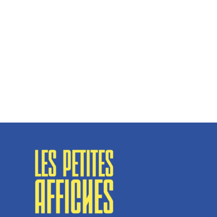
Hélène Couto, dirigeante
Spécialisé en fermetures de bâtiments, SN Vignalats
n’est pas tout à fait une...