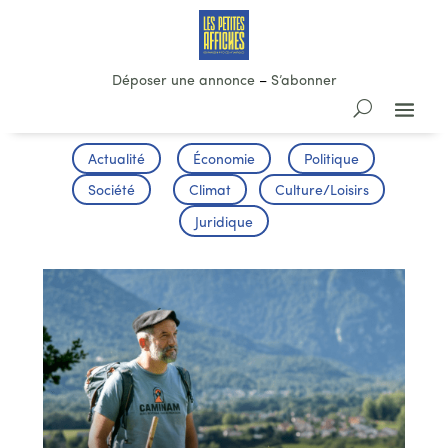
Déposer une annonce
–
S’abonner
Actualité
Économie
Politique
Société
Climat
Culture/Loisirs
Juridique