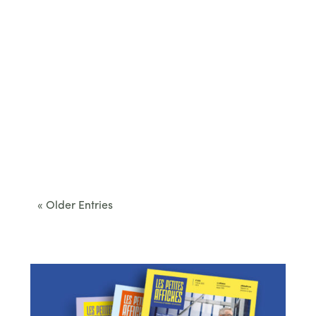
Cet été, le Béarn invite à sortir des itinéraires
convenus. Des...
« Older Entries